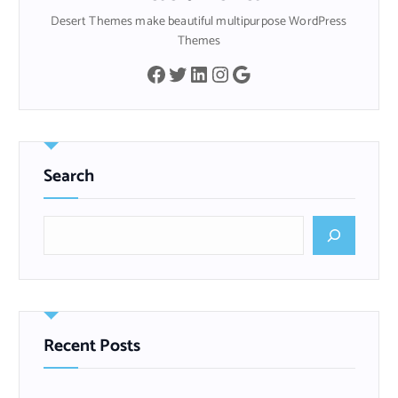
Desert Themes make beautiful multipurpose WordPress
Themes
Facebook
Twitter
LinkedIn
Instagram
Google
Search
B
u
s
c
a
r
Recent Posts