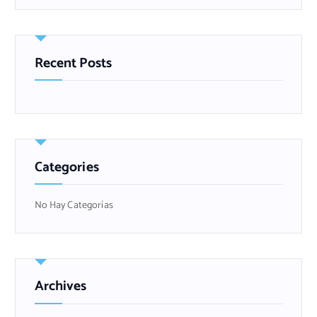
c
a
r
Recent Posts
Categories
No Hay Categorías
Archives