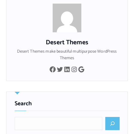
Desert Themes
Desert Themes make beautiful multipurpose WordPress
Themes
Facebook
Twitter
LinkedIn
Instagram
Google
Search
B
u
s